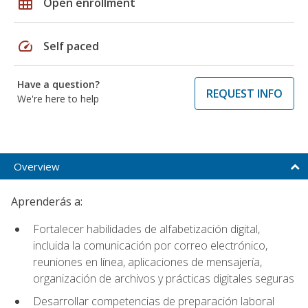
grid_on
Open enrollment
speed
Self paced
Have a question?
REQUEST INFO
We're here to help
Overview
Aprenderás a:
Fortalecer habilidades de alfabetización digital,
incluida la comunicación por correo electrónico,
reuniones en línea, aplicaciones de mensajería,
organización de archivos y prácticas digitales seguras
Desarrollar competencias de preparación laboral