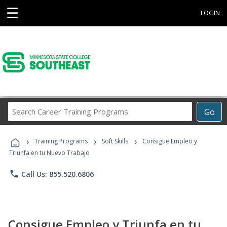
☰
LOGIN
Search
Go
Career
Training
›
›
›
Programs
Training Programs
Soft Skills
Consigue Empleo y
Triunfa en tu Nuevo Trabajo
phone
Call Us: 855.520.6806
Consigue Empleo y Triunfa en tu