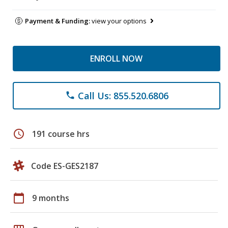
Payment & Funding:
view your options
ENROLL NOW
Call Us: 855.520.6806
phone
schedule
191 course hrs
Code ES-GES2187
calendar_today
9 months