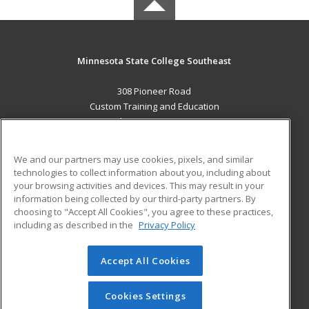
Minnesota State College Southeast
308 Pioneer Road
Custom Training and Education
Red Wing, MN 55066 US
MAIN CONTENT
We and our partners may use cookies, pixels, and similar
Career Training
technologies to collect information about you, including about
your browsing activities and devices. This may result in your
information being collected by our third-party partners. By
ADDITIONAL RESOURCES
choosing to "Accept All Cookies", you agree to these practices,
Military
Student Blog
including as described in the
Privacy Policy
Help
Accept All Cookies
© 2026 ed2go, a division of Cengage Learning. All rights
reserved. The material on this site cannot be reproduced or
redistributed unless you have obtained prior written
Cookies Settings