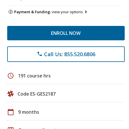
Payment & Funding:
view your options
ENROLL NOW
Call Us: 855.520.6806
phone
schedule
191 course hrs
Code ES-GES2187
calendar_today
9 months