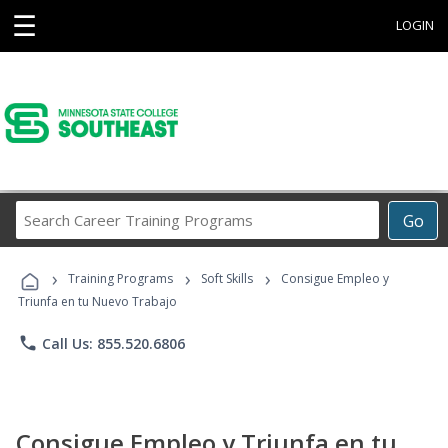
☰
LOGIN
Search
Go
Career
Training
›
›
›
Programs
Training Programs
Soft Skills
Consigue Empleo y
Triunfa en tu Nuevo Trabajo
phone
Call Us: 855.520.6806
Consigue Empleo y Triunfa en tu