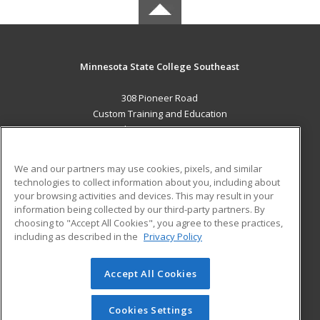
Minnesota State College Southeast
308 Pioneer Road
Custom Training and Education
Red Wing, MN 55066 US
MAIN CONTENT
We and our partners may use cookies, pixels, and similar
Career Training
technologies to collect information about you, including about
your browsing activities and devices. This may result in your
information being collected by our third-party partners. By
ADDITIONAL RESOURCES
choosing to "Accept All Cookies", you agree to these practices,
Military
Student Blog
including as described in the
Privacy Policy
Help
Accept All Cookies
© 2026 ed2go, a division of Cengage Learning. All rights
reserved. The material on this site cannot be reproduced or
redistributed unless you have obtained prior written
Cookies Settings