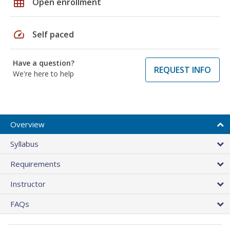
grid_on
Open enrollment
speed
Self paced
Have a question?
REQUEST INFO
We're here to help
Overview
Syllabus
Requirements
Instructor
FAQs