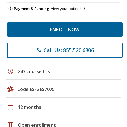
Payment & Funding:
view your options
ENROLL NOW
Call Us: 855.520.6806
phone
schedule
243 course hrs
Code ES-GES7075
calendar_today
12 months
grid_on
Open enrollment