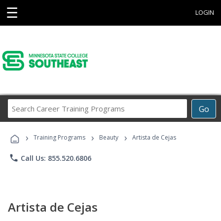
☰
LOGIN
Search
Go
Career
Training
›
›
›
Programs
Training Programs
Beauty
Artista de Cejas
phone
Call Us: 855.520.6806
Artista de Cejas